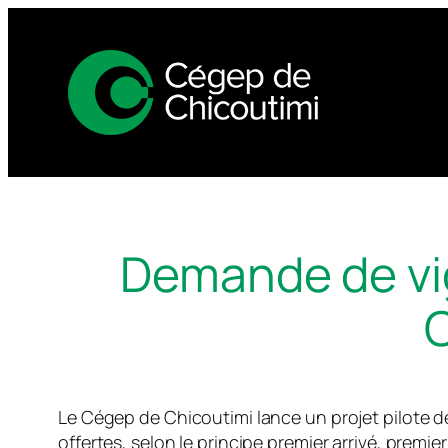
Skip
to
content
Demande de vi
C
Le Cégep de Chicoutimi lance un projet pilote 
offertes, selon le principe premier arrivé, prem