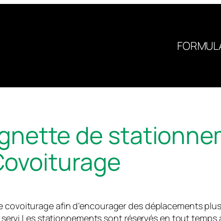
FORMULA
gnette de stationn
ovoiturage
de covoiturage afin d’encourager des déplacements plu
ier servi.Les stationnements sont réservés en tout temps